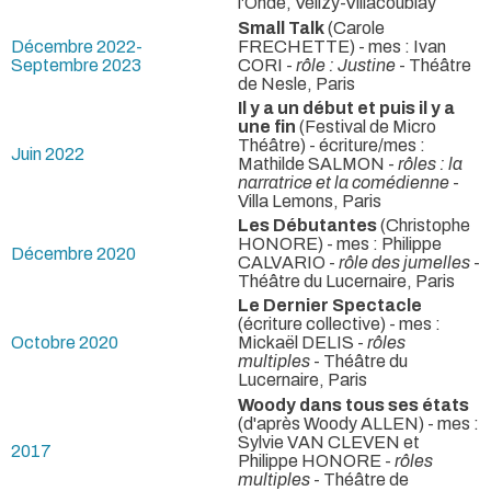
l'Onde, Vélizy-Villacoublay
Small Talk
(Carole
Décembre 2022-
FRECHETTE) - mes : Ivan
Septembre 2023
CORI -
rôle : Justine
- Théâtre
de Nesle, Paris
Il y a un début et puis il y a
une fin
(Festival de Micro
Théâtre) - écriture/mes :
Juin 2022
Mathilde SALMON -
rôles : la
narratrice et la comédienne
-
Villa Lemons, Paris
Les Débutantes
(Christophe
HONORE) - mes : Philippe
Décembre 2020
CALVARIO -
rôle des jumelles
-
Théâtre du Lucernaire, Paris
Le Dernier Spectacle
(écriture collective) - mes :
Octobre 2020
Mickaël DELIS -
rôles
multiples
- Théâtre du
Lucernaire, Paris
Woody dans tous ses états
(d'après Woody ALLEN) - mes :
Sylvie VAN CLEVEN et
2017
Philippe HONORE -
rôles
multiples
- Théâtre de