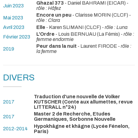
Ghazal 373
- Daniel BAHRAMI (EICAR) -
Juin 2023
rôle : Hâfez
Encore un peu
- Clarisse MORIN (CLCF) -
Mai 2023
rôle : Clara
Avril 2023
Elle
- Karen SLIMANI (CLCF) -
rôle : Luna
L'Ordre
- Louis BERNUAU (La Fémis) -
rôle :
Février 2023
femme endormie
Peur dans la nuit
- Laurent FIRODE -
rôle :
2019
la femme
DIVERS
Traduction d'une nouvelle de Volker
2017
KUTSCHER (Conte aux allumettes, revue
LITTERALL n°24)
Master 2 de Recherche, Etudes
2017
Germaniques, Sorbonne Nouvelle
Hypokhâgne et khâgne (Lycée Fénelon,
2012-2014
Paris)